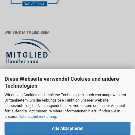
WIR SIND MITGLIED BEIM
Diese Webseite verwendet Cookies und andere
KÄUFERSIEGEL
Technologien
Wir nutzen Cookies und ähnliche Technologien, auch von ausgewählten
Drittanbietern, um die reibungslose Funktion unserer Website
Ihr Einkauf bei uns ist geprüft sicher:
sicherzustellen, Ihr Nutzungserlebnis zu verbessern und unser Angebot
Als Händlerbund-Mitglied erfüllen wir wichtige rechtliche und qualitative
fortlaufend zu optimieren. Weitere Informationen hierzu finden Sie in
unserer
Datenschutzerklärung
.
Standards für einen vertrauenswürdigen Onlinehandel.
So können Sie bequem, transparent und mit gutem Gefühl bei uns
Alle Akzeptieren