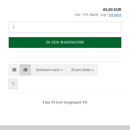
45,00 EUR
inkl. 19% MwSt. zzgl.
Versand
IN DEN WARENKORB
Sortieren nach
pro Seite
Sortieren nach
30 pro Seite
1
1
bis
11
(von insgesamt
11
)