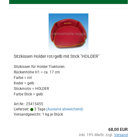
Sitzkissen Holder rot/gelb mit Stick "HOLDER"
Sitzkissen für Holder Traktoren.
Rückenhöhe H1 = ca. 17 cm
Farbe = rot
Keder = gelb
Stickmotiv = HOLDER
Farbe Stick = gelb
Art.Nr.: 25415455
Lieferzeit:
3 Tage
(Ausland abweichend)
Versandgewicht:
1
kg je Stück
68,00 EUR
inkl. 19% MwSt. zzgl.
Versand