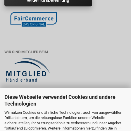
Widerrufsbelehrung
WIR SIND MITGLIED BEIM
Diese Webseite verwendet Cookies und andere
KÄUFERSIEGEL
Technologien
Wir nutzen Cookies und ähnliche Technologien, auch von ausgewählten
Drittanbietern, um die reibungslose Funktion unserer Website
Ihr Einkauf bei uns ist geprüft sicher:
sicherzustellen, Ihr Nutzungserlebnis zu verbessern und unser Angebot
Als Händlerbund-Mitglied erfüllen wir wichtige rechtliche und qualitative
fortlaufend zu optimieren. Weitere Informationen hierzu finden Sie in