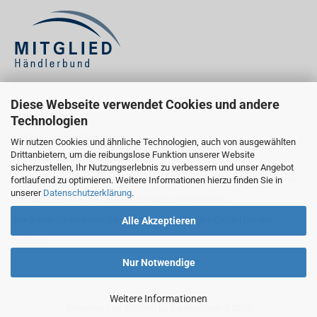
Diese Webseite verwendet Cookies und andere
KÄUFERSIEGEL
Technologien
Wir nutzen Cookies und ähnliche Technologien, auch von ausgewählten
Drittanbietern, um die reibungslose Funktion unserer Website
Ihr Einkauf bei uns ist geprüft sicher:
sicherzustellen, Ihr Nutzungserlebnis zu verbessern und unser Angebot
Als Händlerbund-Mitglied erfüllen wir wichtige rechtliche und qualitative
fortlaufend zu optimieren. Weitere Informationen hierzu finden Sie in
unserer
Datenschutzerklärung
.
Standards für einen vertrauenswürdigen Onlinehandel.
So können Sie bequem, transparent und mit gutem Gefühl bei uns
Alle Akzeptieren
bestellen.
Nur Notwendige
Weitere Informationen
Shopping Cart Solution
by Gambio.com © 2026