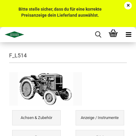
Bitte stelle sicher, dass du für eine korrekte
Preisanzeige dein Lieferland auswählst.
F_L514
Achsen & Zubehör
Anzeige / Instrumente