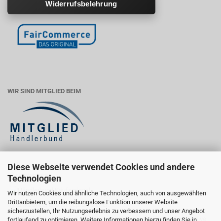
Widerrufsbelehrung
WIR SIND MITGLIED BEIM
Diese Webseite verwendet Cookies und andere
KÄUFERSIEGEL
Technologien
Wir nutzen Cookies und ähnliche Technologien, auch von ausgewählten
Drittanbietern, um die reibungslose Funktion unserer Website
Ihr Einkauf bei uns ist geprüft sicher:
sicherzustellen, Ihr Nutzungserlebnis zu verbessern und unser Angebot
Als Händlerbund-Mitglied erfüllen wir wichtige rechtliche und qualitative
fortlaufend zu optimieren. Weitere Informationen hierzu finden Sie in