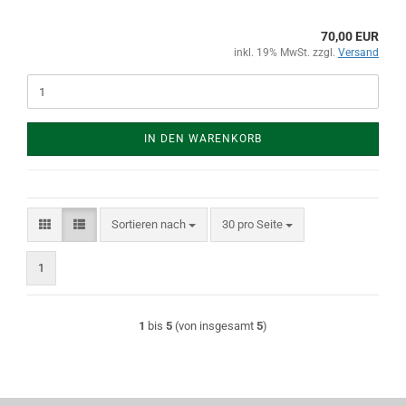
70,00 EUR
inkl. 19% MwSt. zzgl.
Versand
IN DEN WARENKORB
Sortieren nach
pro Seite
Sortieren nach
30 pro Seite
1
1
bis
5
(von insgesamt
5
)