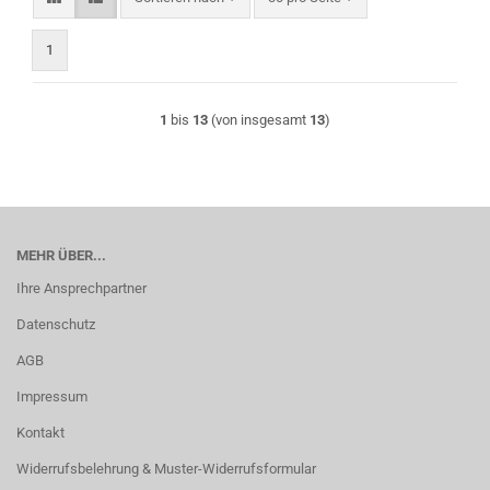
1
1
bis
13
(von insgesamt
13
)
MEHR ÜBER...
Ihre Ansprechpartner
Datenschutz
AGB
Impressum
Kontakt
Widerrufsbelehrung & Muster-Widerrufsformular