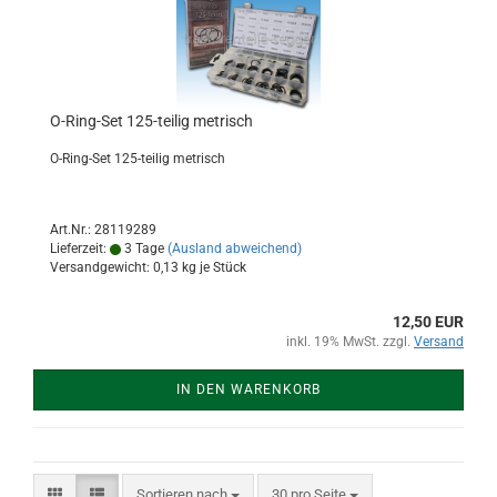
O-Ring-Set 125-teilig metrisch
O-Ring-Set 125-teilig metrisch
Art.Nr.: 28119289
Lieferzeit:
3 Tage
(Ausland abweichend)
Versandgewicht:
0,13
kg je Stück
12,50 EUR
inkl. 19% MwSt. zzgl.
Versand
IN DEN WARENKORB
Sortieren nach
pro Seite
Sortieren nach
30 pro Seite