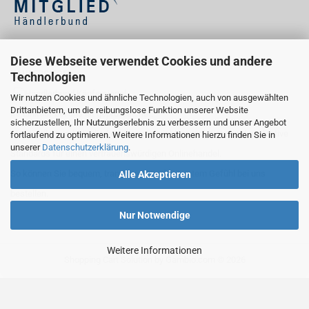
Diese Webseite verwendet Cookies und andere
KÄUFERSIEGEL
Technologien
Wir nutzen Cookies und ähnliche Technologien, auch von ausgewählten
Drittanbietern, um die reibungslose Funktion unserer Website
Ihr Einkauf bei uns ist geprüft sicher:
sicherzustellen, Ihr Nutzungserlebnis zu verbessern und unser Angebot
Als Händlerbund-Mitglied erfüllen wir wichtige rechtliche und qualitative
fortlaufend zu optimieren. Weitere Informationen hierzu finden Sie in
unserer
Datenschutzerklärung
.
Standards für einen vertrauenswürdigen Onlinehandel.
So können Sie bequem, transparent und mit gutem Gefühl bei uns
Alle Akzeptieren
bestellen.
Nur Notwendige
Weitere Informationen
Shopping Cart Solution
by Gambio.com © 2026