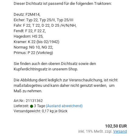
Dieser Dichtsatz ist passend für die folgenden Traktoren:
Deutz: F2M414,
Eicher: Typ 22, Typ 25/II, Typ 25/III
Fahr: F 22, T 22, D 22, D 25 /H/N/NH,
Fendt: F 22, F 22 Z,
Hagedorn: HS 25,
Kramer: K 22 (bis 02/1942)
Normag: NG 10, NG 22,
Primus: P 22 (Vorkrieg)
Sie finden auch den oberen Dichtsatz sowie den
Kupferdichtringsatz in unserem Shop.
Die Abbildung dient lediglich zur Veranschaulichung, ist nicht
maßstabsgetreu und kann daher nicht genutzt werden, um
Maß zu nehmen.
Art.Nr.: 21131362
Lieferzeit:
3 Tage
(Ausland abweichend)
Versandgewicht:
0,17
kg je Stück
102,50 EUR
inkl. 19% MwSt. zzgl.
Versand