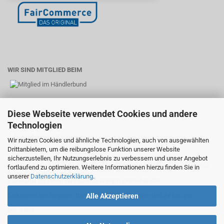
WIR SIND MITGLIED BEIM
Diese Webseite verwendet Cookies und andere
KÄUFERSIEGEL
Technologien
Wir nutzen Cookies und ähnliche Technologien, auch von ausgewählten
Drittanbietern, um die reibungslose Funktion unserer Website
Ihr Einkauf bei uns ist geprüft sicher:
sicherzustellen, Ihr Nutzungserlebnis zu verbessern und unser Angebot
Als Händlerbund-Mitglied erfüllen wir wichtige rechtliche und qualitative
fortlaufend zu optimieren. Weitere Informationen hierzu finden Sie in
unserer
Datenschutzerklärung
.
Standards für einen vertrauenswürdigen Onlinehandel.
So können Sie bequem, transparent und mit gutem Gefühl bei uns
Alle Akzeptieren
bestellen.