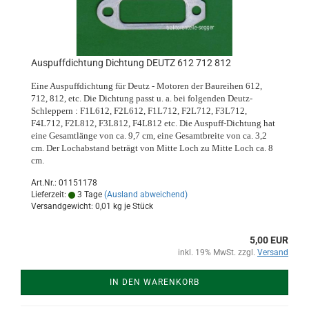
Auspuffdichtung Dichtung DEUTZ 612 712 812
Eine Auspuffdichtung für Deutz - Motoren der Baureihen 612,
712, 812, etc. Die Dichtung passt u. a. bei folgenden Deutz-
Schleppern : F1L612, F2L612, F1L712, F2L712, F3L712,
F4L712, F2L812, F3L812, F4L812 etc. Die Auspuff-Dichtung hat
eine Gesamtlänge von ca. 9,7 cm, eine Gesamtbreite von ca. 3,2
cm. Der Lochabstand beträgt von Mitte Loch zu Mitte Loch ca. 8
cm.
Art.Nr.: 01151178
Lieferzeit:
3 Tage
(Ausland abweichend)
Versandgewicht:
0,01
kg je Stück
5,00 EUR
inkl. 19% MwSt. zzgl.
Versand
IN DEN WARENKORB