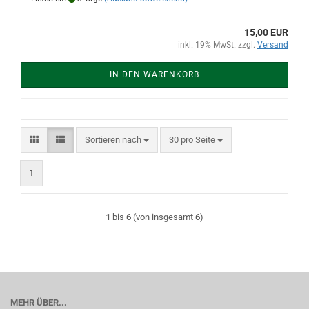
15,00 EUR
inkl. 19% MwSt. zzgl.
Versand
IN DEN WARENKORB
Sortieren nach
pro Seite
Sortieren nach
30 pro Seite
1
1
bis
6
(von insgesamt
6
)
MEHR ÜBER...