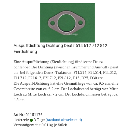
Auspuffdichtung Dichtung Deutz 514 612 712 812
Eierdichtung
Eine Auspuffdichtung (Eierdichtung) für diverse Deutz -
Schlepper. Die Dichtung (zwischen Krümmer und Auspuff) passt
u.a. bei folgenden Deutz -Traktoren: F1L514, F2L514, F1L612,
F1L712, F2L612, F2L712, F2L812, D15, D25, D30 etc.
Die Auspuff-Dichtung hat eine Gesamtlänge von ca. 9,5 cm, eine
Gesamtbreite von ca. 6,2 cm. Der Lochabstand beträgt von Mitte
Loch zu Mitte Loch ca. 7,2 cm. Der Lochdurchmesser beträgt ca.
4,5 cm.
Art.Nr.: 01151176
Lieferzeit:
3 Tage
(Ausland abweichend)
Versandgewicht:
0,01
kg je Stück