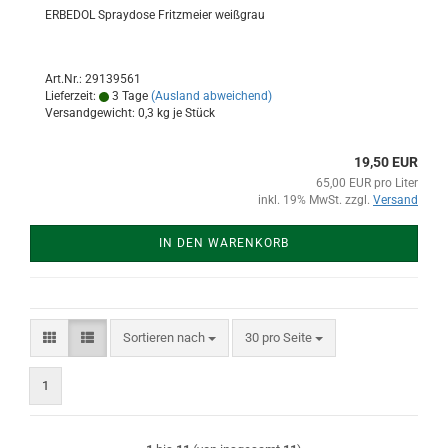
ERBEDOL Spraydose Fritzmeier weißgrau
Art.Nr.: 29139561
Lieferzeit:
3 Tage
(Ausland abweichend)
Versandgewicht:
0,3
kg je Stück
19,50 EUR
65,00 EUR pro Liter
inkl. 19% MwSt. zzgl.
Versand
IN DEN WARENKORB
Sortieren nach
pro Seite
Sortieren nach
30 pro Seite
1