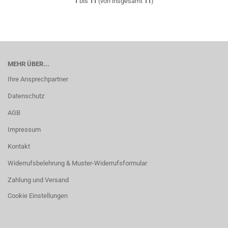
1
bis
11
(von insgesamt
11
)
MEHR ÜBER...
Ihre Ansprechpartner
Datenschutz
AGB
Impressum
Kontakt
Widerrufsbelehrung & Muster-Widerrufsformular
Zahlung und Versand
Cookie Einstellungen