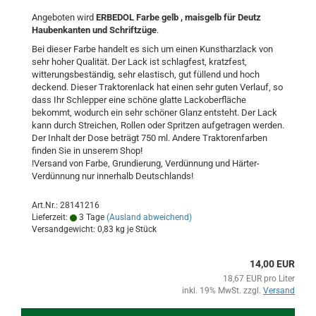
Angeboten wird
ERBEDOL Farbe gelb , maisgelb für Deutz
Haubenkanten und Schriftzüge
.
Bei dieser Farbe handelt es sich um einen Kunstharzlack von
sehr hoher Qualität. Der Lack ist schlagfest, kratzfest,
witterungsbeständig, sehr elastisch, gut füllend und hoch
deckend. Dieser Traktorenlack hat einen sehr guten Verlauf, so
dass Ihr Schlepper eine schöne glatte Lackoberfläche
bekommt, wodurch ein sehr schöner Glanz entsteht. Der Lack
kann durch Streichen, Rollen oder Spritzen aufgetragen werden.
Der Inhalt der Dose beträgt 750 ml. Andere Traktorenfarben
finden Sie in unserem Shop!
!Versand von Farbe, Grundierung, Verdünnung und Härter-
Verdünnung nur innerhalb Deutschlands!
Art.Nr.: 28141216
Lieferzeit:
3 Tage
(Ausland abweichend)
Versandgewicht:
0,83
kg je Stück
14,00 EUR
18,67 EUR pro Liter
inkl. 19% MwSt. zzgl.
Versand