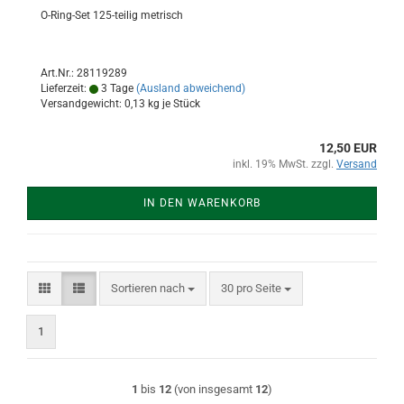
O-Ring-Set 125-teilig metrisch
Art.Nr.: 28119289
Lieferzeit:
3 Tage
(Ausland abweichend)
Versandgewicht:
0,13
kg je Stück
12,50 EUR
inkl. 19% MwSt. zzgl.
Versand
IN DEN WARENKORB
Sortieren nach
pro Seite
Sortieren nach
30 pro Seite
1
1
bis
12
(von insgesamt
12
)