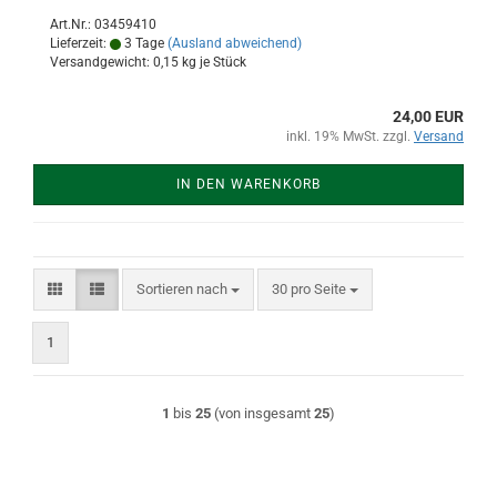
Art.Nr.: 03459410
Lieferzeit:
3 Tage
(Ausland abweichend)
Versandgewicht:
0,15
kg je Stück
24,00 EUR
inkl. 19% MwSt. zzgl.
Versand
IN DEN WARENKORB
Sortieren nach
pro Seite
Sortieren nach
30 pro Seite
1
1
bis
25
(von insgesamt
25
)