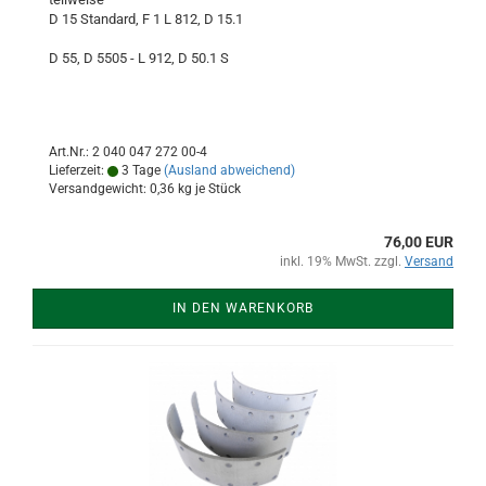
D 15 Standard, F 1 L 812, D 15.1
D 55, D 5505 - L 912, D 50.1 S
Art.Nr.: 2 040 047 272 00-4
Lieferzeit:
3 Tage
(Ausland abweichend)
Versandgewicht:
0,36
kg je Stück
76,00 EUR
inkl. 19% MwSt. zzgl.
Versand
IN DEN WARENKORB