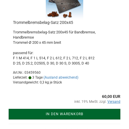
Trommelbremsbelag-Satz 200x45
Trommelbremsbelag-Satz 200x45 für Bandbremse,
Handbremse
Trommel-Ø 200 x 45 mm breit
passend für:
F 1 M 414, F 1 L 514, F 2 L 612, F 2 L 712, F 2 L 812
D 25, D 25.2, D2505, D 30, D 30 S, D 3005, D 40
Art.Nr.: 03459560
Lieferzeit:
3 Tage
(Ausland abweichend)
Versandgewicht:
0,3
kg je Stück
60,00 EUR
inkl. 19% MwSt. zzgl.
Versand
IN DEN WARENKORB