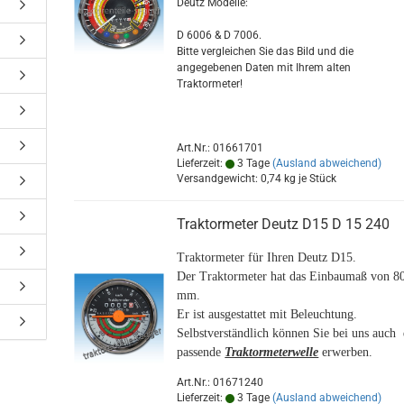
Deutz Modelle:
D 6006 & D 7006.
Bitte vergleichen Sie das Bild und die
angegebenen Daten mit Ihrem alten
Traktormeter!
Art.Nr.: 01661701
Lieferzeit:
3 Tage
(Ausland abweichend)
Versandgewicht:
0,74
kg je Stück
Traktormeter Deutz D15 D 15 240
Traktormeter für Ihren Deutz D15.
Der Traktormeter hat das Einbaumaß von 8
mm.
Er ist ausgestattet mit Beleuchtung.
Selbstverständlich können Sie bei uns auch 
passende
Traktormeterwelle
erwerben.
Art.Nr.: 01671240
Lieferzeit:
3 Tage
(Ausland abweichend)