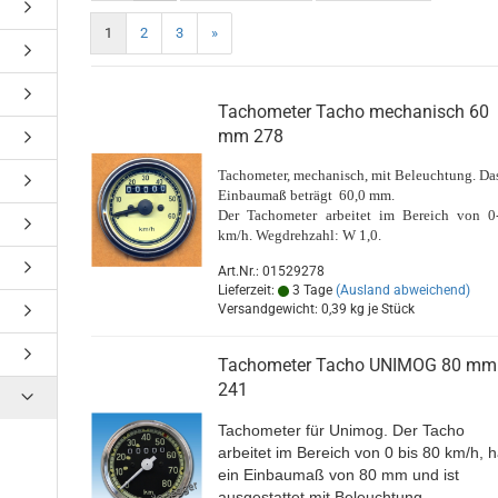
1
2
3
»
Tachometer Tacho mechanisch 60
mm 278
Tachometer, mechanisch, mit Beleuchtung. Da
Einbaumaß beträgt 60,0 mm.
Der Tachometer arbeitet im Bereich von 0
km/h. Wegdrehzahl: W 1,0.
Art.Nr.: 01529278
Lieferzeit:
3 Tage
(Ausland abweichend)
Versandgewicht:
0,39
kg je Stück
Tachometer Tacho UNIMOG 80 mm
241
Tachometer für Unimog. Der Tacho
arbeitet im Bereich von 0 bis 80 km/h, h
ein Einbaumaß von 80 mm und ist
ausgestattet mit Beleuchtung.