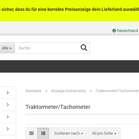
e sicher, dass du für eine korrekte Preisanzeige dein Lieferland auswähl
Deutschland
Suche...
Alle
»
»
Startseite
Anzeige Instrumente
Traktormeter/Tachometer
Traktormeter/Tachometer
Sortieren nach
pro Seite
Sortieren nach
30 pro Seite