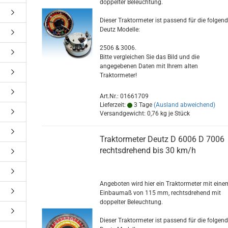
doppelter Beleuchtung.
Dieser Traktormeter ist passend für die folgen
Deutz Modelle:
2506 & 3006.
Bitte vergleichen Sie das Bild und die
angegebenen Daten mit Ihrem alten
Traktormeter!
Art.Nr.: 01661709
Lieferzeit:
3 Tage
(Ausland abweichend)
Versandgewicht:
0,76
kg je Stück
Traktormeter Deutz D 6006 D 7006
rechtsdrehend bis 30 km/h
Angeboten wird hier ein Traktormeter mit eine
Einbaumaß von 115 mm, rechtsdrehend mit
doppelter Beleuchtung.
Dieser Traktormeter ist passend für die folgen