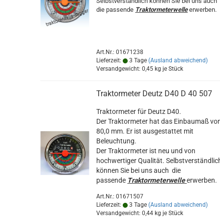
Selbstverständlich können Sie bei uns auch
die passende
Traktormeterwelle
erwerben.
Art.Nr.: 01671238
Lieferzeit:
3 Tage
(Ausland abweichend)
Versandgewicht:
0,45
kg je Stück
Traktormeter Deutz D40 D 40 507
Traktormeter für Deutz D40.
Der Traktormeter hat das Einbaumaß vo
80,0 mm. Er ist ausgestattet mit
Beleuchtung.
Der Traktormeter ist neu und von
hochwertiger Qualität. Selbstverständlic
können Sie bei uns auch die
passende
Traktormeterwelle
erwerben.
Art.Nr.: 01671507
Lieferzeit:
3 Tage
(Ausland abweichend)
Versandgewicht:
0,44
kg je Stück