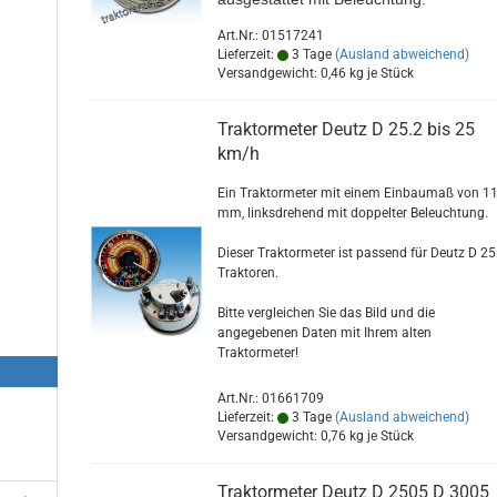
Art.Nr.: 01517241
Lieferzeit:
3 Tage
(Ausland abweichend)
Versandgewicht:
0,46
kg je Stück
Traktormeter Deutz D 25.2 bis 25
km/h
Ein Traktormeter mit einem Einbaumaß von 1
mm, linksdrehend mit doppelter Beleuchtung.
Dieser Traktormeter ist passend für Deutz D 25
Traktoren.
Bitte vergleichen Sie das Bild und die
angegebenen Daten mit Ihrem alten
Traktormeter!
Art.Nr.: 01661709
Lieferzeit:
3 Tage
(Ausland abweichend)
Versandgewicht:
0,76
kg je Stück
Traktormeter Deutz D 2505 D 3005