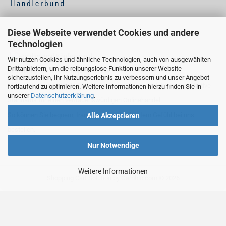
Diese Webseite verwendet Cookies und andere
KÄUFERSIEGEL
Technologien
Wir nutzen Cookies und ähnliche Technologien, auch von ausgewählten
Drittanbietern, um die reibungslose Funktion unserer Website
Ihr Einkauf bei uns ist geprüft sicher:
sicherzustellen, Ihr Nutzungserlebnis zu verbessern und unser Angebot
Als Händlerbund-Mitglied erfüllen wir wichtige rechtliche und qualitative
fortlaufend zu optimieren. Weitere Informationen hierzu finden Sie in
unserer
Datenschutzerklärung
.
Standards für einen vertrauenswürdigen Onlinehandel.
So können Sie bequem, transparent und mit gutem Gefühl bei uns
Alle Akzeptieren
bestellen.
Nur Notwendige
Weitere Informationen
Shopping Cart Solution
by Gambio.com © 2026