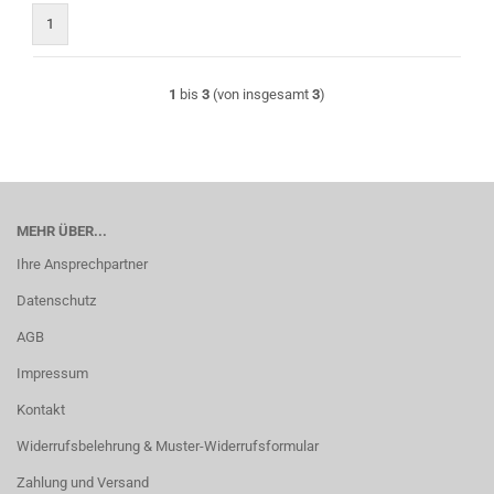
1
1
bis
3
(von insgesamt
3
)
MEHR ÜBER...
Ihre Ansprechpartner
Datenschutz
AGB
Impressum
Kontakt
Widerrufsbelehrung & Muster-Widerrufsformular
Zahlung und Versand