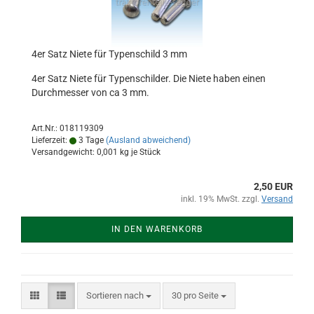
4er Satz Niete für Typenschild 3 mm
4er Satz Niete für Typenschilder. Die Niete haben einen
Durchmesser von ca 3 mm.
Art.Nr.: 018119309
Lieferzeit:
3 Tage
(Ausland abweichend)
Versandgewicht:
0,001
kg je Stück
2,50 EUR
inkl. 19% MwSt. zzgl.
Versand
IN DEN WARENKORB
Sortieren nach
pro Seite
Sortieren nach
30 pro Seite