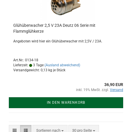
Glühüberwacher 2,5 V 23A Deutz 06 Serie mit
Flammglühkerze
Angeboten wird hier ein Glühüberwacher mit 2,5V / 23A.
Art.Nr.: 0134-18
Lieferzeit:
3 Tage
(Ausland abweichend)
Versandgewicht:
0,13
kg je Stück
36,90 EUR
inkl. 19% MwSt. zzgl.
Versand
IN DEN WARENKORB
Sortieren nach
pro Seite
Sortieren nach
30 pro Seite