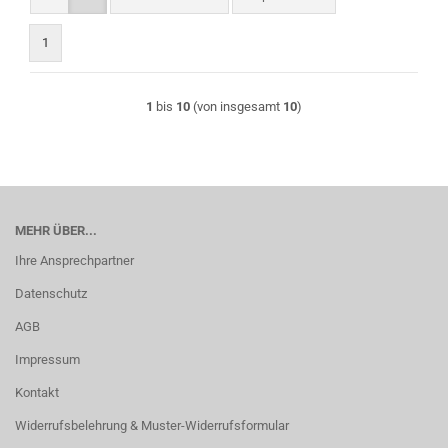
1
1
bis
10
(von insgesamt
10
)
MEHR ÜBER...
Ihre Ansprechpartner
Datenschutz
AGB
Impressum
Kontakt
Widerrufsbelehrung & Muster-Widerrufsformular