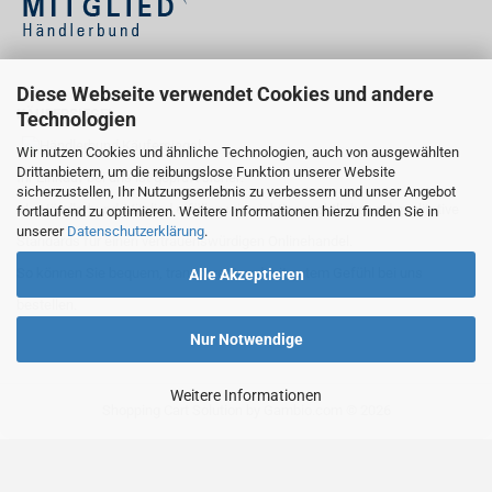
Diese Webseite verwendet Cookies und andere
KÄUFERSIEGEL
Technologien
Wir nutzen Cookies und ähnliche Technologien, auch von ausgewählten
Drittanbietern, um die reibungslose Funktion unserer Website
Ihr Einkauf bei uns ist geprüft sicher:
sicherzustellen, Ihr Nutzungserlebnis zu verbessern und unser Angebot
Als Händlerbund-Mitglied erfüllen wir wichtige rechtliche und qualitative
fortlaufend zu optimieren. Weitere Informationen hierzu finden Sie in
unserer
Datenschutzerklärung
.
Standards für einen vertrauenswürdigen Onlinehandel.
So können Sie bequem, transparent und mit gutem Gefühl bei uns
Alle Akzeptieren
bestellen.
Nur Notwendige
Weitere Informationen
Shopping Cart Solution
by Gambio.com © 2026