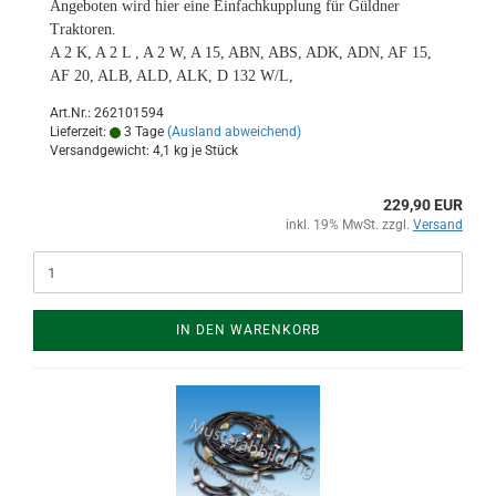
Angeboten wird hier eine Einfachkupplung für Güldner
Traktoren.
A 2 K, A 2 L , A 2 W, A 15, ABN, ABS, ADK, ADN, AF 15,
AF 20, ALB, ALD, ALK,
D 132 W/L,
Art.Nr.: 262101594
Lieferzeit:
3 Tage
(Ausland abweichend)
Versandgewicht:
4,1
kg je Stück
229,90 EUR
inkl. 19% MwSt. zzgl.
Versand
IN DEN WARENKORB