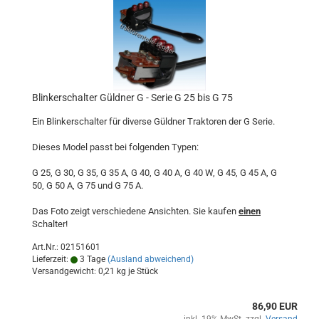
Blinkerschalter Güldner G - Serie G 25 bis G 75
Ein Blinkerschalter für diverse Güldner Traktoren der G Serie.
Dieses Model passt bei folgenden Typen:
G 25, G 30, G 35, G 35 A, G 40, G 40 A, G 40 W, G 45, G 45 A, G
50, G 50 A, G 75 und G 75 A.
Das Foto zeigt verschiedene Ansichten. Sie kaufen
einen
Schalter!
Art.Nr.: 02151601
Lieferzeit:
3 Tage
(Ausland abweichend)
Versandgewicht:
0,21
kg je Stück
86,90 EUR