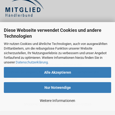
Diese Webseite verwendet Cookies und andere
KÄUFERSIEGEL
Technologien
Wir nutzen Cookies und ähnliche Technologien, auch von ausgewählten
Drittanbietern, um die reibungslose Funktion unserer Website
Ihr Einkauf bei uns ist geprüft sicher:
sicherzustellen, Ihr Nutzungserlebnis zu verbessern und unser Angebot
Als Händlerbund-Mitglied erfüllen wir wichtige rechtliche und qualitative
fortlaufend zu optimieren. Weitere Informationen hierzu finden Sie in
unserer
Datenschutzerklärung
.
Standards für einen vertrauenswürdigen Onlinehandel.
So können Sie bequem, transparent und mit gutem Gefühl bei uns
Alle Akzeptieren
bestellen.
Nur Notwendige
Weitere Informationen
Shopping Cart Solution
by Gambio.com © 2026