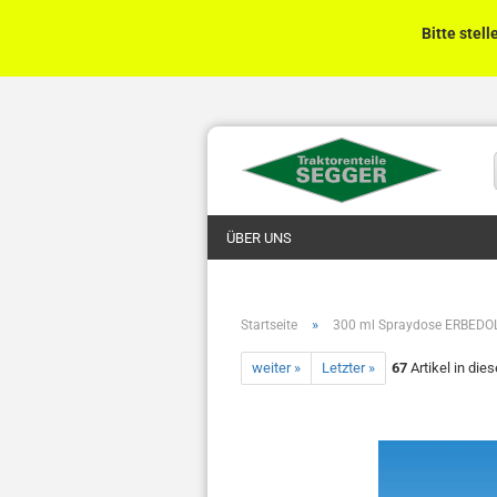
Bitte stell
ÜBER UNS
»
Startseite
300 ml Spraydose ERBEDOL 
weiter »
Letzter »
67
Artikel in die