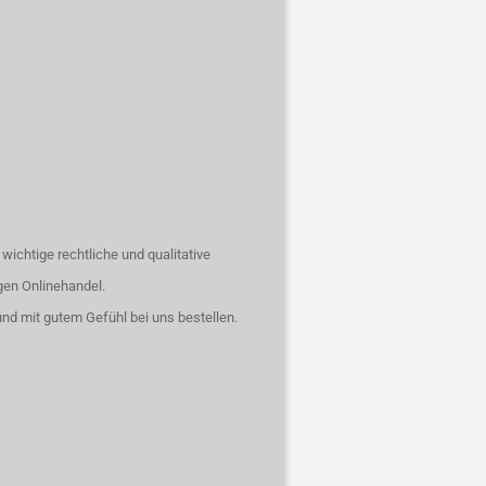
 wichtige rechtliche und qualitative
gen Onlinehandel.
nd mit gutem Gefühl bei uns bestellen.