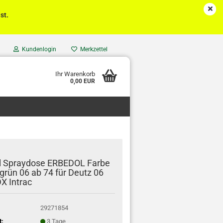
st.
Kundenlogin
Merkzettel
Ihr Warenkorb
0,00 EUR
l Spraydose ERBEDOL Farbe
grün 06 ab 74 für Deutz 06
DX Intrac
29271854
t:
3 Tage