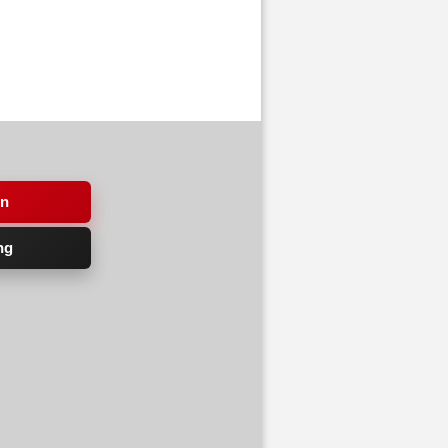
en
ng